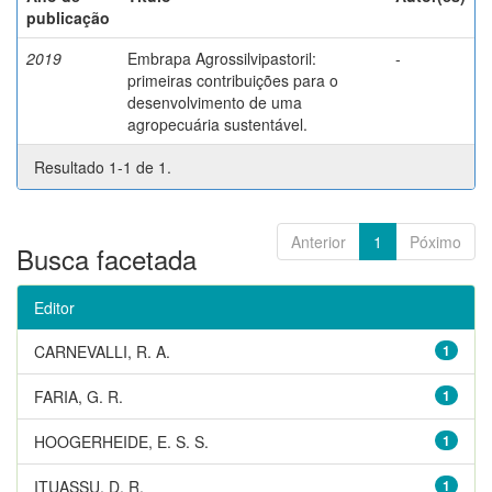
publicação
2019
Embrapa Agrossilvipastoril:
-
primeiras contribuições para o
desenvolvimento de uma
agropecuária sustentável.
Resultado 1-1 de 1.
Anterior
1
Póximo
Busca facetada
Editor
CARNEVALLI, R. A.
1
FARIA, G. R.
1
HOOGERHEIDE, E. S. S.
1
ITUASSU, D. R.
1