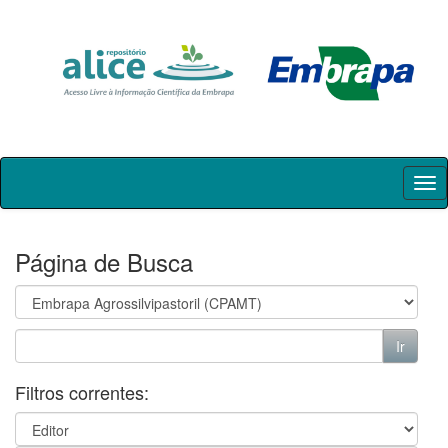
Skip
navigation
Página de Busca
Filtros correntes: