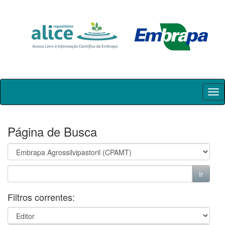
Skip
navigation
Página de Busca
Filtros correntes: