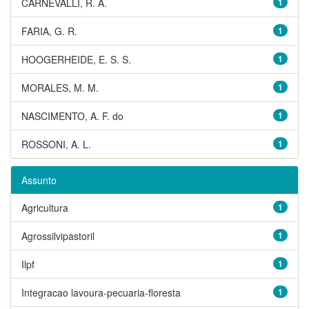
CARNEVALLI, R. A.
1
FARIA, G. R.
1
HOOGERHEIDE, E. S. S.
1
MORALES, M. M.
1
NASCIMENTO, A. F. do
1
ROSSONI, A. L.
1
Assunto
Agricultura
1
Agrossilvipastoril
1
Ilpf
1
Integracao lavoura-pecuaria-floresta
1