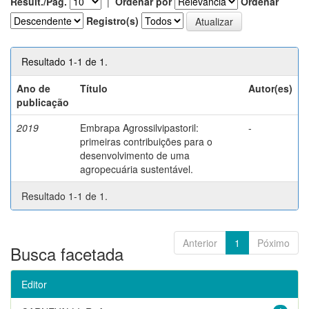
Result./Pág.
|
Ordenar por
Ordenar
Registro(s)
Resultado 1-1 de 1.
Ano de
Título
Autor(es)
publicação
2019
Embrapa Agrossilvipastoril:
-
primeiras contribuições para o
desenvolvimento de uma
agropecuária sustentável.
Resultado 1-1 de 1.
Anterior
1
Póximo
Busca facetada
Editor