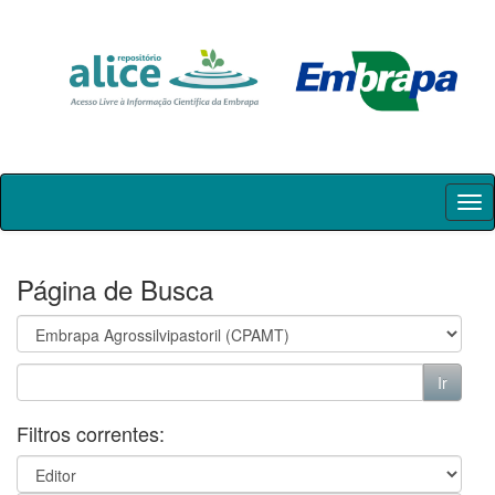
Skip
navigation
Página de Busca
Filtros correntes: