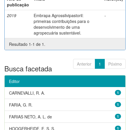
publicação
2019
Embrapa Agrossilvipastoril:
-
primeiras contribuições para o
desenvolvimento de uma
agropecuária sustentável.
Resultado 1-1 de 1.
Anterior
1
Póximo
Busca facetada
Editor
CARNEVALLI, R. A.
1
FARIA, G. R.
1
FARIAS NETO, A. L. de
1
HOOGERHEIDE, E. S. S.
1