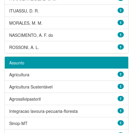
ITUASSU, D. R.
1
MORALES, M. M.
1
NASCIMENTO, A. F. do
1
ROSSONI, A. L.
1
Assunto
Agricultura
1
Agricultura Sustentável
1
Agrossilvipastoril
1
Integracao lavoura-pecuaria-floresta
1
Sinop-MT
1