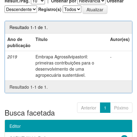
Result./Pág.
|
Ordenar por
Ordenar
Registro(s)
Resultado 1-1 de 1.
Ano de
Título
Autor(es)
publicação
2019
Embrapa Agrossilvipastoril:
-
primeiras contribuições para o
desenvolvimento de uma
agropecuária sustentável.
Resultado 1-1 de 1.
Anterior
1
Póximo
Busca facetada
Editor