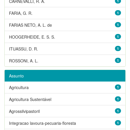
CARNEVALLI, R. A.
1
FARIA, G. R.
1
FARIAS NETO, A. L. de
1
HOOGERHEIDE, E. S. S.
1
ITUASSU, D. R.
1
ROSSONI, A. L.
1
Assunto
Agricultura
1
Agricultura Sustentável
1
Agrossilvipastoril
1
Integracao lavoura-pecuaria-floresta
1