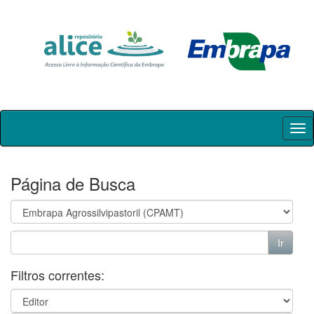
Skip
navigation
Página de Busca
Filtros correntes: