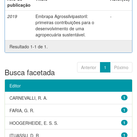
publicação
2019
Embrapa Agrossilvipastoril:
-
primeiras contribuições para o
desenvolvimento de uma
agropecuária sustentável.
Resultado 1-1 de 1.
Anterior
1
Póximo
Busca facetada
Editor
CARNEVALLI, R. A.
1
FARIA, G. R.
1
HOOGERHEIDE, E. S. S.
1
ITUASSU, D. R.
1