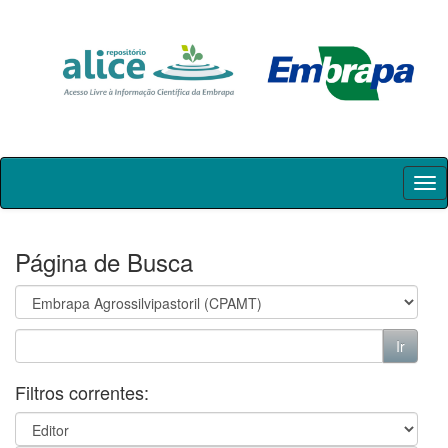
Skip
navigation
Página de Busca
Filtros correntes: