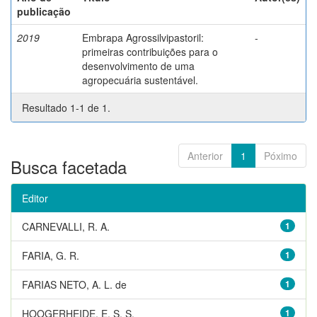
publicação
2019
Embrapa Agrossilvipastoril:
-
primeiras contribuições para o
desenvolvimento de uma
agropecuária sustentável.
Resultado 1-1 de 1.
Anterior
1
Póximo
Busca facetada
Editor
CARNEVALLI, R. A.
1
FARIA, G. R.
1
FARIAS NETO, A. L. de
1
HOOGERHEIDE, E. S. S.
1