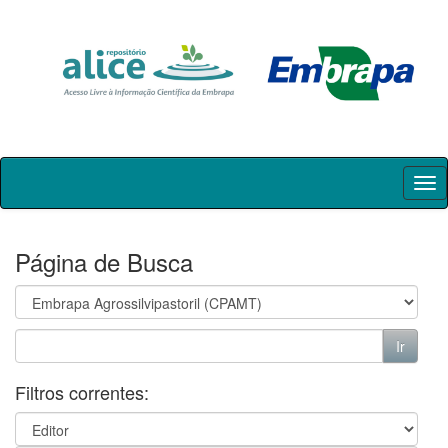
Skip
navigation
Página de Busca
Filtros correntes: