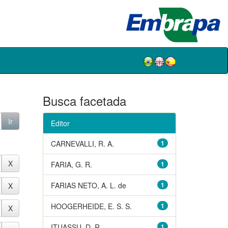
Busca facetada
Editor
CARNEVALLI, R. A.
1
FARIA, G. R.
1
FARIAS NETO, A. L. de
1
HOOGERHEIDE, E. S. S.
1
ITUASSU, D. R.
1