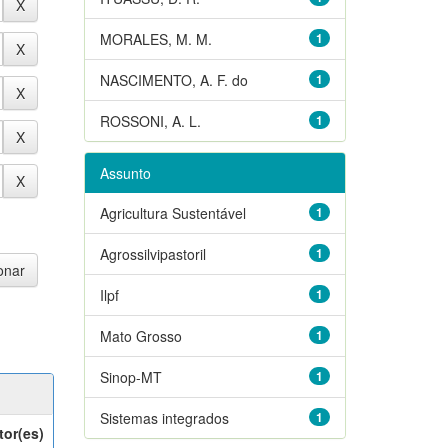
MORALES, M. M.
1
NASCIMENTO, A. F. do
1
ROSSONI, A. L.
1
Assunto
Agricultura Sustentável
1
Agrossilvipastoril
1
Ilpf
1
Mato Grosso
1
Sinop-MT
1
Sistemas integrados
1
tor(es)