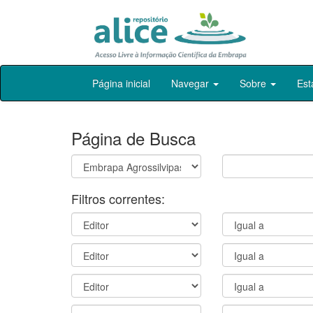
Skip
Página inicial
Navegar
Sobre
Est
navigation
Página de Busca
Filtros correntes: