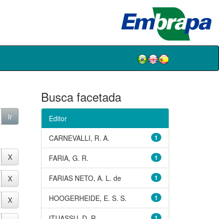
Busca facetada
Editor
CARNEVALLI, R. A.
1
FARIA, G. R.
1
FARIAS NETO, A. L. de
1
HOOGERHEIDE, E. S. S.
1
ITUASSU, D. R.
1