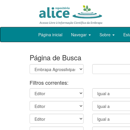
Skip
Página inicial
Navegar
Sobre
Est
navigation
Página de Busca
Filtros correntes: