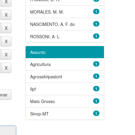
MORALES, M. M.
1
NASCIMENTO, A. F. do
1
ROSSONI, A. L.
1
Assunto
Agricultura
1
Agrossilvipastoril
1
Ilpf
1
Mato Grosso
1
Sinop-MT
1