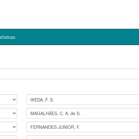
atísticas