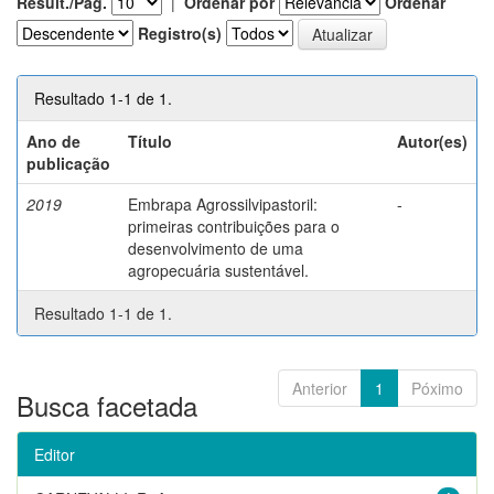
Result./Pág.
|
Ordenar por
Ordenar
Registro(s)
Resultado 1-1 de 1.
Ano de
Título
Autor(es)
publicação
2019
Embrapa Agrossilvipastoril:
-
primeiras contribuições para o
desenvolvimento de uma
agropecuária sustentável.
Resultado 1-1 de 1.
Anterior
1
Póximo
Busca facetada
Editor