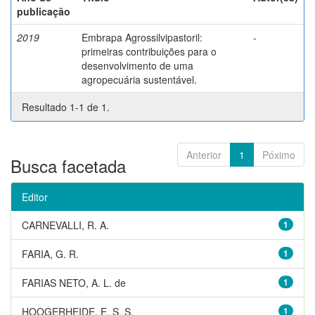
publicação
2019
Embrapa Agrossilvipastoril:
-
primeiras contribuições para o
desenvolvimento de uma
agropecuária sustentável.
Resultado 1-1 de 1.
Anterior
1
Póximo
Busca facetada
Editor
CARNEVALLI, R. A.
1
FARIA, G. R.
1
FARIAS NETO, A. L. de
1
HOOGERHEIDE, E. S. S.
1