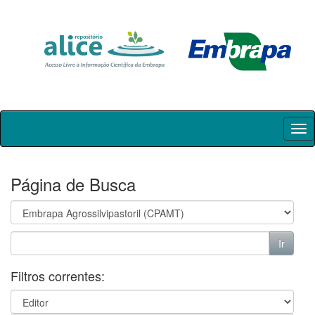
Skip
navigation
Página de Busca
Filtros correntes: