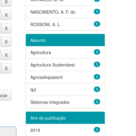
NASCIMENTO, A. F. do
1
ROSSONI, A. L.
1
Assunto
Agricultura
1
Agricultura Sustentável
1
Agrossilvipastoril
1
Ilpf
1
Sistemas integrados
1
Ano de publicação
2019
1