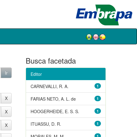
Busca facetada
Editor
CARNEVALLI, R. A.
1
FARIAS NETO, A. L. de
1
HOOGERHEIDE, E. S. S.
1
ITUASSU, D. R.
1
MORALES, M. M.
1