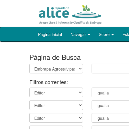
Skip
Página inicial
Navegar
Sobre
Est
navigation
Página de Busca
Filtros correntes: