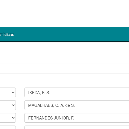
atísticas