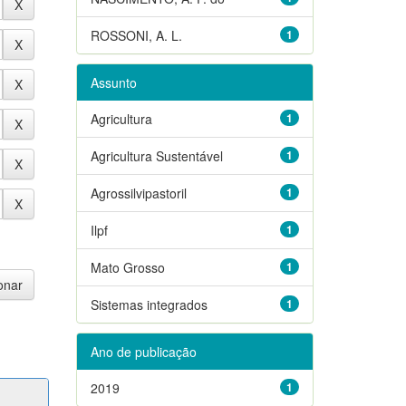
ROSSONI, A. L.
1
Assunto
Agricultura
1
Agricultura Sustentável
1
Agrossilvipastoril
1
Ilpf
1
Mato Grosso
1
Sistemas integrados
1
Ano de publicação
2019
1