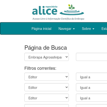
Skip
Página inicial
Navegar
Sobre
Est
navigation
Página de Busca
Filtros correntes: