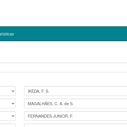
atísticas