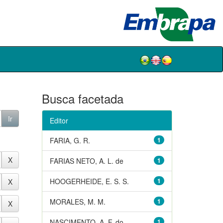
Busca facetada
Editor
FARIA, G. R.
1
FARIAS NETO, A. L. de
1
HOOGERHEIDE, E. S. S.
1
MORALES, M. M.
1
NASCIMENTO, A. F. do
1