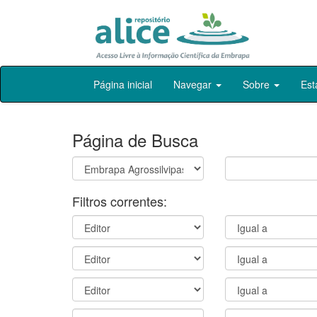
Skip
Página inicial
Navegar
Sobre
Est
navigation
Página de Busca
Filtros correntes: