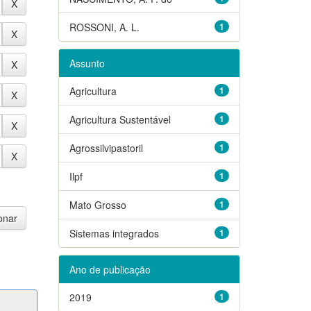
ROSSONI, A. L.
1
Assunto
Agricultura
1
Agricultura Sustentável
1
Agrossilvipastoril
1
Ilpf
1
Mato Grosso
1
Sistemas integrados
1
Ano de publicação
2019
1