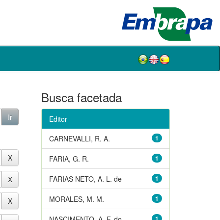
Busca facetada
Editor
CARNEVALLI, R. A.
1
FARIA, G. R.
1
FARIAS NETO, A. L. de
1
MORALES, M. M.
1
NASCIMENTO, A. F. do
1