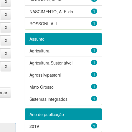
NASCIMENTO, A. F. do
1
ROSSONI, A. L.
1
Assunto
Agricultura
1
Agricultura Sustentável
1
Agrossilvipastoril
1
Mato Grosso
1
Sistemas integrados
1
Ano de publicação
2019
1