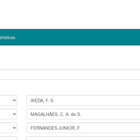
atísticas