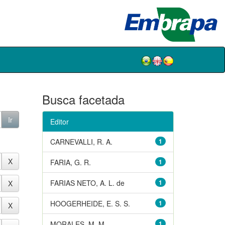
Busca facetada
Editor
CARNEVALLI, R. A.
1
FARIA, G. R.
1
FARIAS NETO, A. L. de
1
HOOGERHEIDE, E. S. S.
1
MORALES, M. M.
1