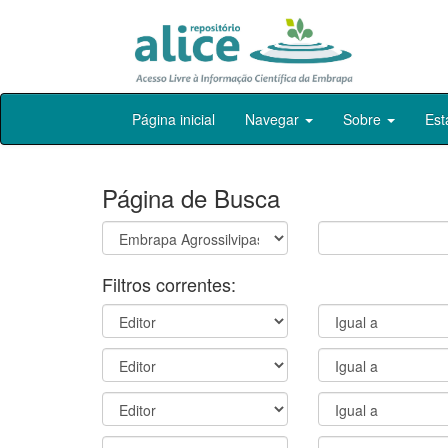
Skip
Página inicial
Navegar
Sobre
Est
navigation
Página de Busca
Filtros correntes: