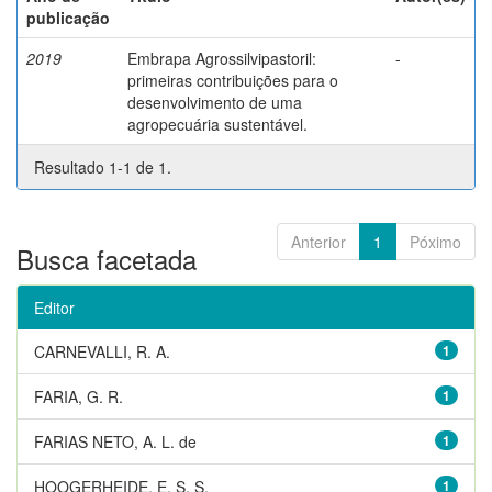
publicação
2019
Embrapa Agrossilvipastoril:
-
primeiras contribuições para o
desenvolvimento de uma
agropecuária sustentável.
Resultado 1-1 de 1.
Anterior
1
Póximo
Busca facetada
Editor
CARNEVALLI, R. A.
1
FARIA, G. R.
1
FARIAS NETO, A. L. de
1
HOOGERHEIDE, E. S. S.
1