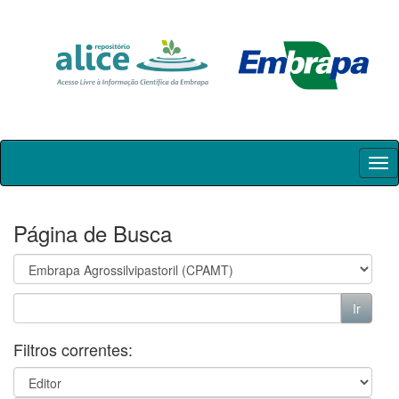
Skip
navigation
Página de Busca
Filtros correntes: