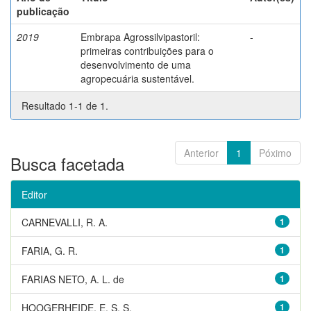
publicação
2019
Embrapa Agrossilvipastoril:
-
primeiras contribuições para o
desenvolvimento de uma
agropecuária sustentável.
Resultado 1-1 de 1.
Anterior
1
Póximo
Busca facetada
Editor
CARNEVALLI, R. A.
1
FARIA, G. R.
1
FARIAS NETO, A. L. de
1
HOOGERHEIDE, E. S. S.
1