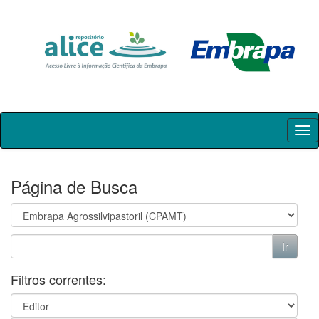
Skip
navigation
Página de Busca
Filtros correntes: