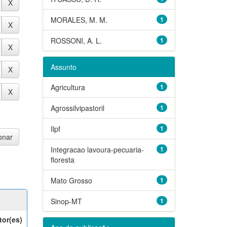
MORALES, M. M.
1
ROSSONI, A. L.
1
Assunto
Agricultura
1
Agrossilvipastoril
1
Ilpf
1
Integracao lavoura-pecuaria-
1
floresta
Mato Grosso
1
Sinop-MT
1
tor(es)