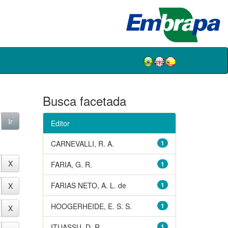
Busca facetada
Editor
CARNEVALLI, R. A.
1
FARIA, G. R.
1
FARIAS NETO, A. L. de
1
HOOGERHEIDE, E. S. S.
1
ITUASSU, D. R.
1