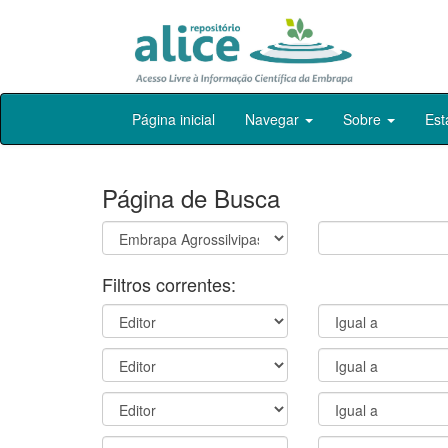
Skip
Página inicial
Navegar
Sobre
Est
navigation
Página de Busca
Filtros correntes: