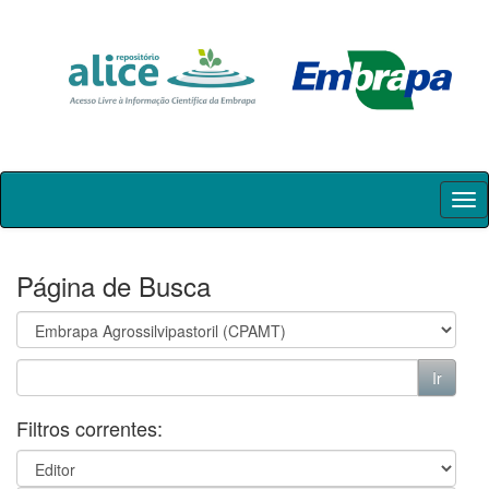
Skip
navigation
Página de Busca
Filtros correntes: