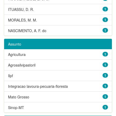
ITUASSU, D. R.
1
MORALES, M. M.
1
NASCIMENTO, A. F. do
1
Assunto
Agricultura
1
Agrossilvipastoril
1
Ilpf
1
Integracao lavoura-pecuaria-floresta
1
Mato Grosso
1
Sinop-MT
1