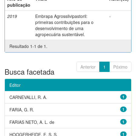
publicação
2019
Embrapa Agrossilvipastoril:
-
primeiras contribuições para o
desenvolvimento de uma
agropecuária sustentável.
Resultado 1-1 de 1.
Anterior
1
Póximo
Busca facetada
Editor
CARNEVALLI, R. A.
1
FARIA, G. R.
1
FARIAS NETO, A. L. de
1
HOOGERHEIDE, E. S. S.
1