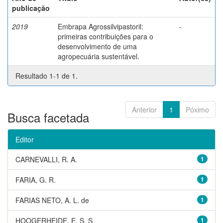
publicação
2019
Embrapa Agrossilvipastoril:
-
primeiras contribuições para o
desenvolvimento de uma
agropecuária sustentável.
Resultado 1-1 de 1.
Anterior
1
Póximo
Busca facetada
Editor
CARNEVALLI, R. A.
1
FARIA, G. R.
1
FARIAS NETO, A. L. de
1
HOOGERHEIDE, E. S. S.
1