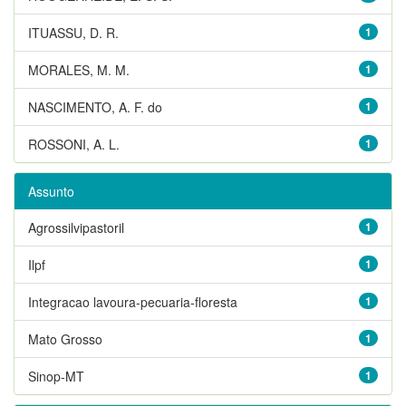
ITUASSU, D. R.
1
MORALES, M. M.
1
NASCIMENTO, A. F. do
1
ROSSONI, A. L.
1
Assunto
Agrossilvipastoril
1
Ilpf
1
Integracao lavoura-pecuaria-floresta
1
Mato Grosso
1
Sinop-MT
1