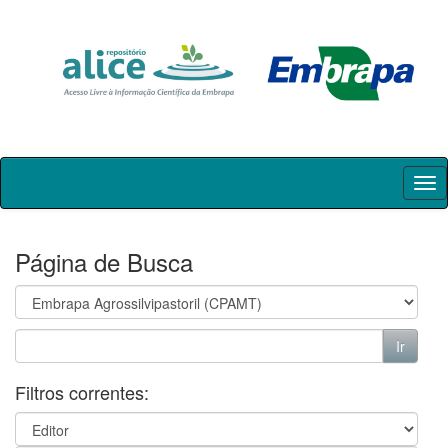
Skip
navigation
Página de Busca
Filtros correntes: