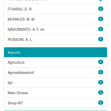
ITUASSU, D. R.
1
MORALES, M. M.
1
NASCIMENTO, A. F. do
1
ROSSONI, A. L.
1
Assunto
Agricultura
1
Agrossilvipastoril
1
Ilpf
1
Mato Grosso
1
Sinop-MT
1