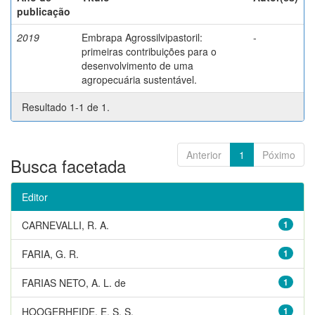
publicação
2019
Embrapa Agrossilvipastoril:
-
primeiras contribuições para o
desenvolvimento de uma
agropecuária sustentável.
Resultado 1-1 de 1.
Anterior
1
Póximo
Busca facetada
Editor
CARNEVALLI, R. A.
1
FARIA, G. R.
1
FARIAS NETO, A. L. de
1
HOOGERHEIDE, E. S. S.
1