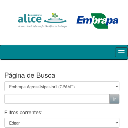
Skip
navigation
Página de Busca
Filtros correntes: