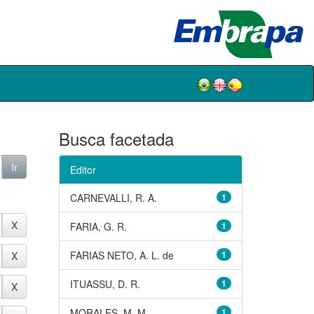
Busca facetada
Editor
CARNEVALLI, R. A.
1
FARIA, G. R.
1
FARIAS NETO, A. L. de
1
ITUASSU, D. R.
1
MORALES, M. M.
1