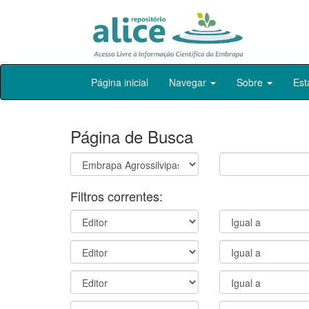
Skip
Página inicial
Navegar
Sobre
Est
navigation
Página de Busca
Filtros correntes: