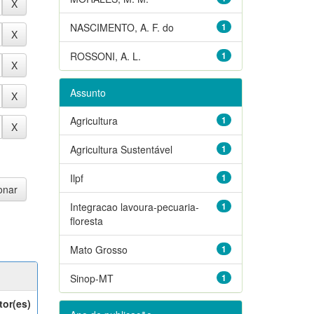
NASCIMENTO, A. F. do
1
ROSSONI, A. L.
1
Assunto
Agricultura
1
Agricultura Sustentável
1
Ilpf
1
Integracao lavoura-pecuaria-
1
floresta
Mato Grosso
1
Sinop-MT
1
tor(es)