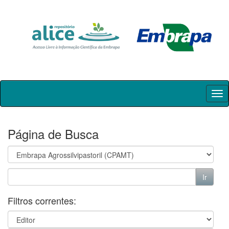
Skip
navigation
Página de Busca
Filtros correntes: