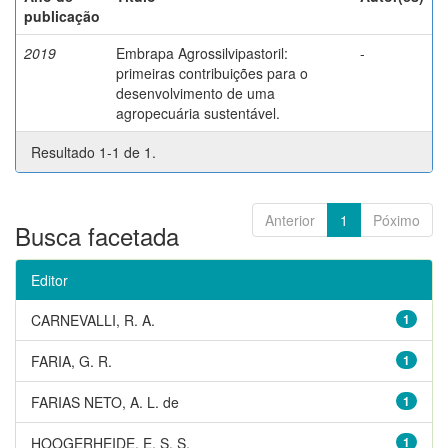
publicação
2019
Embrapa Agrossilvipastoril:
-
primeiras contribuições para o
desenvolvimento de uma
agropecuária sustentável.
Resultado 1-1 de 1.
Anterior
1
Póximo
Busca facetada
Editor
CARNEVALLI, R. A.
1
FARIA, G. R.
1
FARIAS NETO, A. L. de
1
HOOGERHEIDE, E. S. S.
1