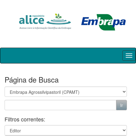
Skip
navigation
Página de Busca
Filtros correntes: