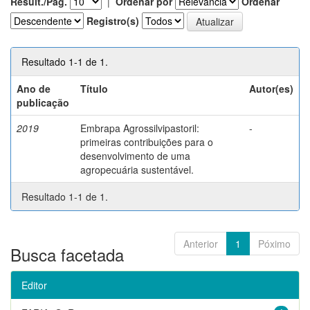
Result./Pág.
|
Ordenar por
Ordenar
Registro(s)
Resultado 1-1 de 1.
Ano de
Título
Autor(es)
publicação
2019
Embrapa Agrossilvipastoril:
-
primeiras contribuições para o
desenvolvimento de uma
agropecuária sustentável.
Resultado 1-1 de 1.
Anterior
1
Póximo
Busca facetada
Editor