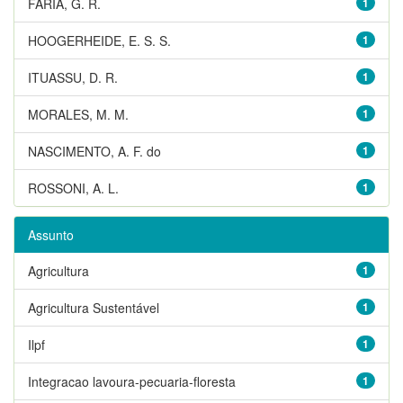
FARIA, G. R.
1
HOOGERHEIDE, E. S. S.
1
ITUASSU, D. R.
1
MORALES, M. M.
1
NASCIMENTO, A. F. do
1
ROSSONI, A. L.
1
Assunto
Agricultura
1
Agricultura Sustentável
1
Ilpf
1
Integracao lavoura-pecuaria-floresta
1