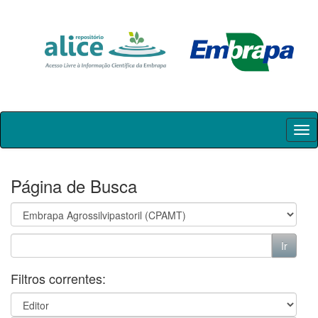
Skip
navigation
Página de Busca
Filtros correntes: