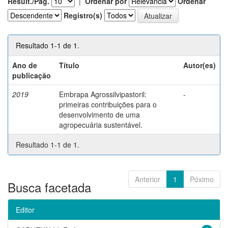
Result./Pág.
|
Ordenar por
Ordenar
Registro(s)
Resultado 1-1 de 1.
Ano de
Título
Autor(es)
publicação
2019
Embrapa Agrossilvipastoril:
-
primeiras contribuições para o
desenvolvimento de uma
agropecuária sustentável.
Resultado 1-1 de 1.
Anterior
1
Póximo
Busca facetada
Editor