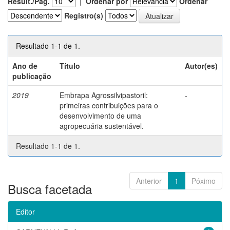
Result./Pág.
|
Ordenar por
Ordenar
Registro(s)
Resultado 1-1 de 1.
Ano de
Título
Autor(es)
publicação
2019
Embrapa Agrossilvipastoril:
-
primeiras contribuições para o
desenvolvimento de uma
agropecuária sustentável.
Resultado 1-1 de 1.
Anterior
1
Póximo
Busca facetada
Editor