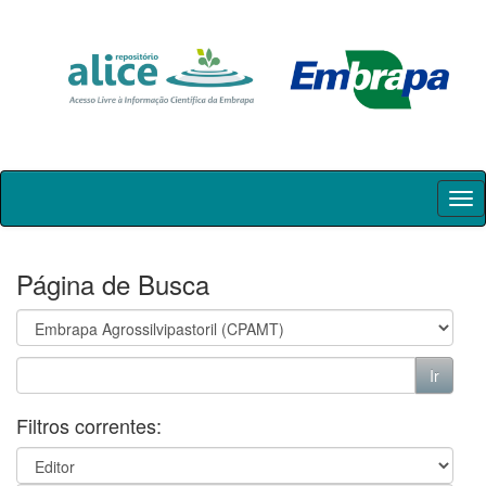
Skip
navigation
Página de Busca
Filtros correntes: