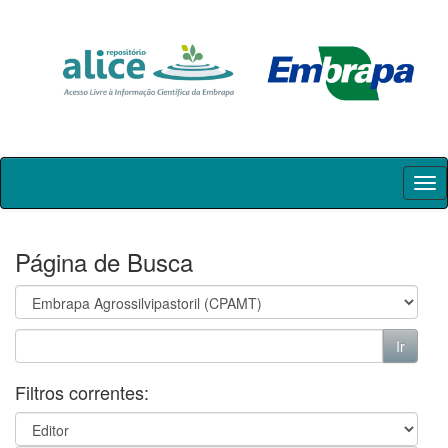
Skip
navigation
Página de Busca
Filtros correntes: