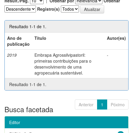
Result./Pág.
|
Ordenar por
Ordenar
Registro(s)
Resultado 1-1 de 1.
Ano de
Título
Autor(es)
publicação
2019
Embrapa Agrossilvipastoril:
-
primeiras contribuições para o
desenvolvimento de uma
agropecuária sustentável.
Resultado 1-1 de 1.
Anterior
1
Póximo
Busca facetada
Editor