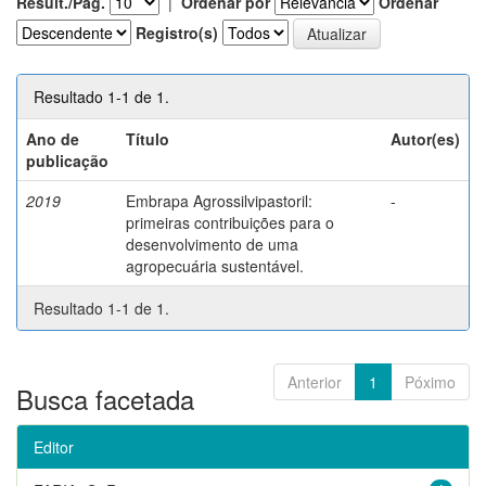
Result./Pág.
|
Ordenar por
Ordenar
Registro(s)
Resultado 1-1 de 1.
Ano de
Título
Autor(es)
publicação
2019
Embrapa Agrossilvipastoril:
-
primeiras contribuições para o
desenvolvimento de uma
agropecuária sustentável.
Resultado 1-1 de 1.
Anterior
1
Póximo
Busca facetada
Editor