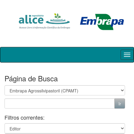
Skip
navigation
Página de Busca
Filtros correntes: