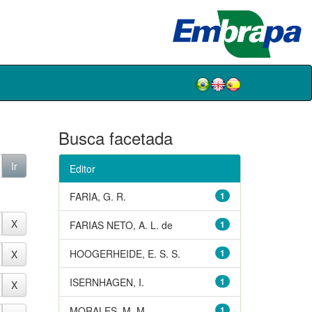
Busca facetada
Editor
FARIA, G. R.
1
FARIAS NETO, A. L. de
1
HOOGERHEIDE, E. S. S.
1
ISERNHAGEN, I.
1
MORALES, M. M.
1