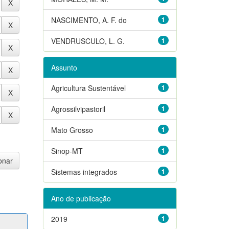
NASCIMENTO, A. F. do
1
VENDRUSCULO, L. G.
1
Assunto
Agricultura Sustentável
1
Agrossilvipastoril
1
Mato Grosso
1
Sinop-MT
1
Sistemas integrados
1
Ano de publicação
2019
1