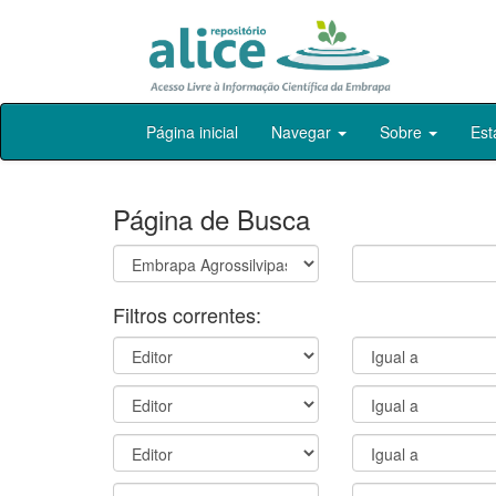
Skip
Página inicial
Navegar
Sobre
Est
navigation
Página de Busca
Filtros correntes: