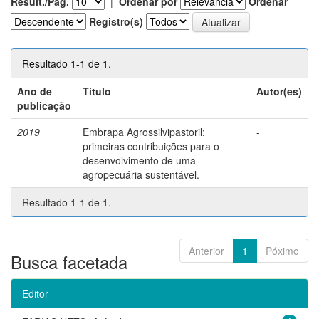
Result./Pág.
|
Ordenar por
Ordenar
Registro(s)
Resultado 1-1 de 1.
Ano de
Título
Autor(es)
publicação
2019
Embrapa Agrossilvipastoril:
-
primeiras contribuições para o
desenvolvimento de uma
agropecuária sustentável.
Resultado 1-1 de 1.
Anterior
1
Póximo
Busca facetada
Editor