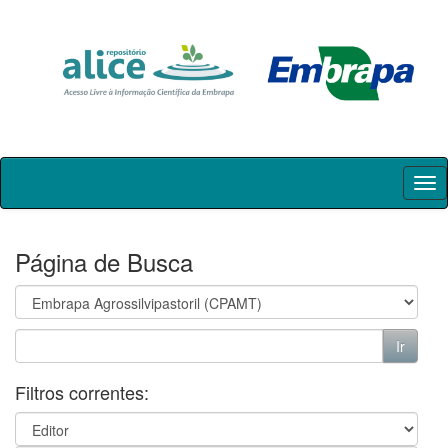
Skip
navigation
Página de Busca
Filtros correntes: