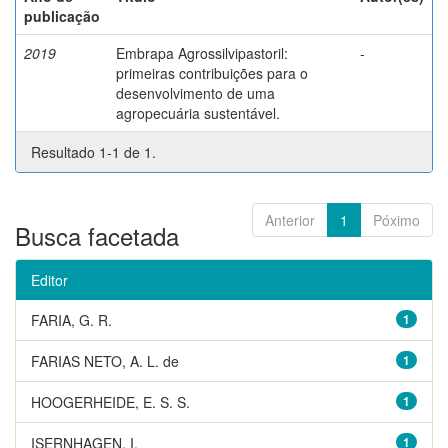
publicação
2019
Embrapa Agrossilvipastoril:
-
primeiras contribuições para o
desenvolvimento de uma
agropecuária sustentável.
Resultado 1-1 de 1.
Anterior
1
Póximo
Busca facetada
Editor
FARIA, G. R.
1
FARIAS NETO, A. L. de
1
HOOGERHEIDE, E. S. S.
1
ISERNHAGEN, I.
1