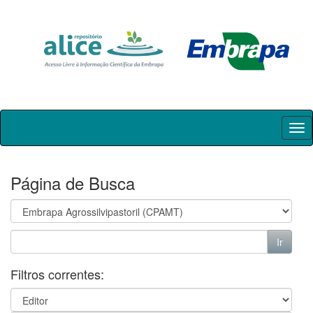
Skip
navigation
Página de Busca
Filtros correntes: