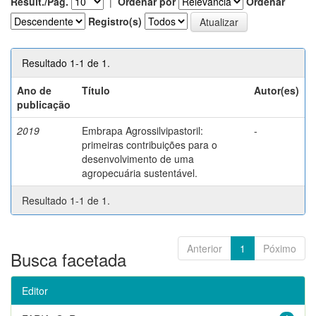
Result./Pág.
|
Ordenar por
Ordenar
Registro(s)
Resultado 1-1 de 1.
Ano de
Título
Autor(es)
publicação
2019
Embrapa Agrossilvipastoril:
-
primeiras contribuições para o
desenvolvimento de uma
agropecuária sustentável.
Resultado 1-1 de 1.
Anterior
1
Póximo
Busca facetada
Editor