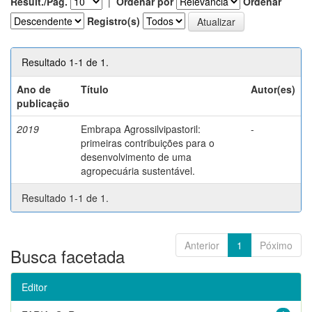
Result./Pág.
|
Ordenar por
Ordenar
Registro(s)
Resultado 1-1 de 1.
Ano de
Título
Autor(es)
publicação
2019
Embrapa Agrossilvipastoril:
-
primeiras contribuições para o
desenvolvimento de uma
agropecuária sustentável.
Resultado 1-1 de 1.
Anterior
1
Póximo
Busca facetada
Editor