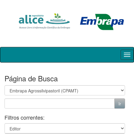
Skip
navigation
Página de Busca
Filtros correntes: