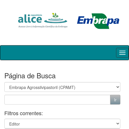
Skip
navigation
Página de Busca
Filtros correntes: