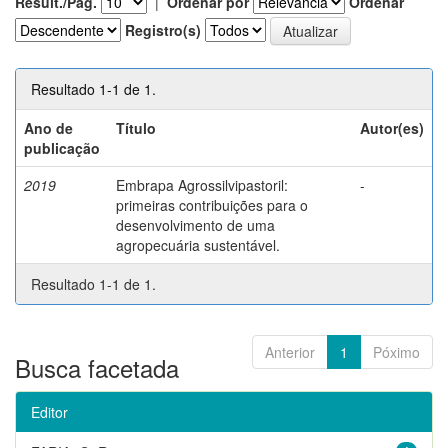
Result./Pág.
|
Ordenar por
Ordenar
Registro(s)
Resultado 1-1 de 1.
Ano de
Título
Autor(es)
publicação
2019
Embrapa Agrossilvipastoril:
-
primeiras contribuições para o
desenvolvimento de uma
agropecuária sustentável.
Resultado 1-1 de 1.
Anterior
1
Póximo
Busca facetada
Editor