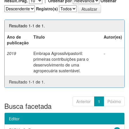
Result./Pág.
|
Ordenar por
Ordenar
Registro(s)
Resultado 1-1 de 1.
Ano de
Título
Autor(es)
publicação
2019
Embrapa Agrossilvipastoril:
-
primeiras contribuições para o
desenvolvimento de uma
agropecuária sustentável.
Resultado 1-1 de 1.
Anterior
1
Póximo
Busca facetada
Editor