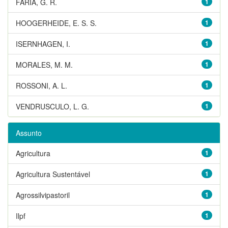
FARIA, G. R.
1
HOOGERHEIDE, E. S. S.
1
ISERNHAGEN, I.
1
MORALES, M. M.
1
ROSSONI, A. L.
1
VENDRUSCULO, L. G.
1
Assunto
Agricultura
1
Agricultura Sustentável
1
Agrossilvipastoril
1
Ilpf
1