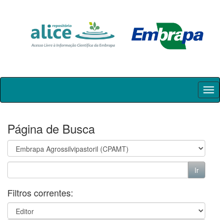
Skip
navigation
Página de Busca
Filtros correntes: