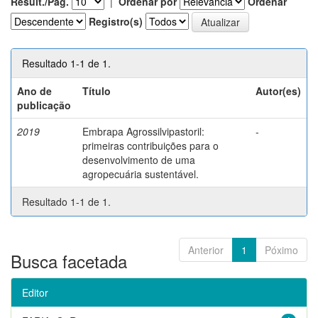
Result./Pág.
|
Ordenar por
Ordenar
Registro(s)
Resultado 1-1 de 1.
Ano de
Título
Autor(es)
publicação
2019
Embrapa Agrossilvipastoril:
-
primeiras contribuições para o
desenvolvimento de uma
agropecuária sustentável.
Resultado 1-1 de 1.
Anterior
1
Póximo
Busca facetada
Editor