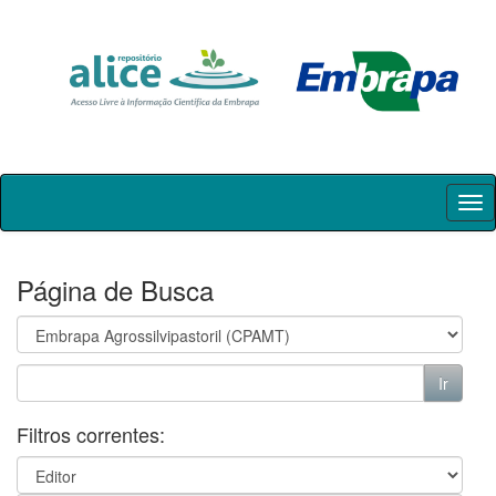
Skip
navigation
Página de Busca
Filtros correntes: