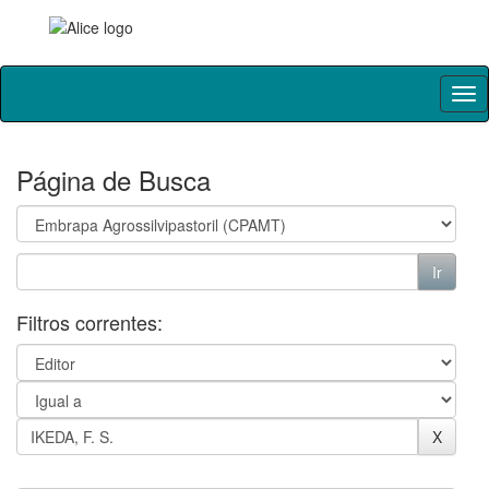
Skip
navigation
Página de Busca
Filtros correntes: