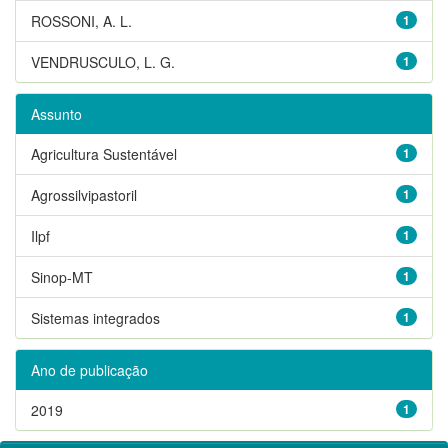
ROSSONI, A. L.
1
VENDRUSCULO, L. G.
1
Assunto
Agricultura Sustentável
1
Agrossilvipastoril
1
Ilpf
1
Sinop-MT
1
Sistemas integrados
1
Ano de publicação
2019
1