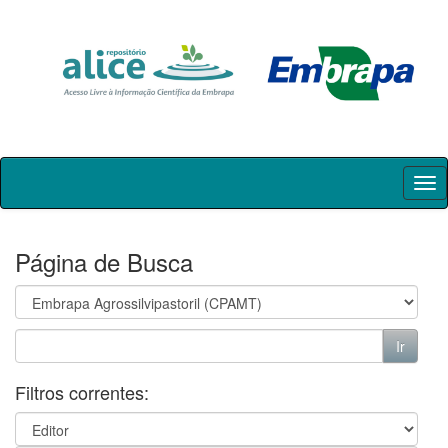
Skip
navigation
Página de Busca
Filtros correntes: