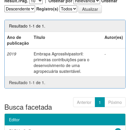
Result./Pág.
|
Ordenar por
Ordenar
Registro(s)
Resultado 1-1 de 1.
Ano de
Título
Autor(es)
publicação
2019
Embrapa Agrossilvipastoril:
-
primeiras contribuições para o
desenvolvimento de uma
agropecuária sustentável.
Resultado 1-1 de 1.
Anterior
1
Póximo
Busca facetada
Editor