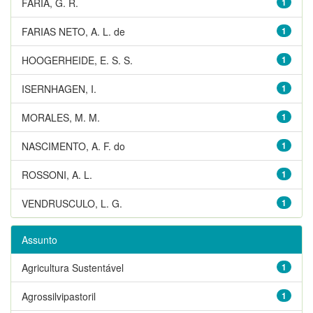
FARIA, G. R.
1
FARIAS NETO, A. L. de
1
HOOGERHEIDE, E. S. S.
1
ISERNHAGEN, I.
1
MORALES, M. M.
1
NASCIMENTO, A. F. do
1
ROSSONI, A. L.
1
VENDRUSCULO, L. G.
1
Assunto
Agricultura Sustentável
1
Agrossilvipastoril
1