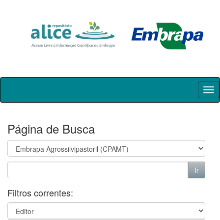
Skip
navigation
Página de Busca
Filtros correntes: