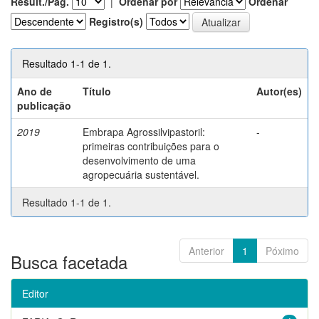
Result./Pág.
|
Ordenar por
Ordenar
Registro(s)
Resultado 1-1 de 1.
Ano de
Título
Autor(es)
publicação
2019
Embrapa Agrossilvipastoril:
-
primeiras contribuições para o
desenvolvimento de uma
agropecuária sustentável.
Resultado 1-1 de 1.
Anterior
1
Póximo
Busca facetada
Editor