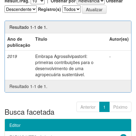
Result./Pág.
|
Ordenar por
Ordenar
Registro(s)
Resultado 1-1 de 1.
Ano de
Título
Autor(es)
publicação
2019
Embrapa Agrossilvipastoril:
-
primeiras contribuições para o
desenvolvimento de uma
agropecuária sustentável.
Resultado 1-1 de 1.
Anterior
1
Póximo
Busca facetada
Editor