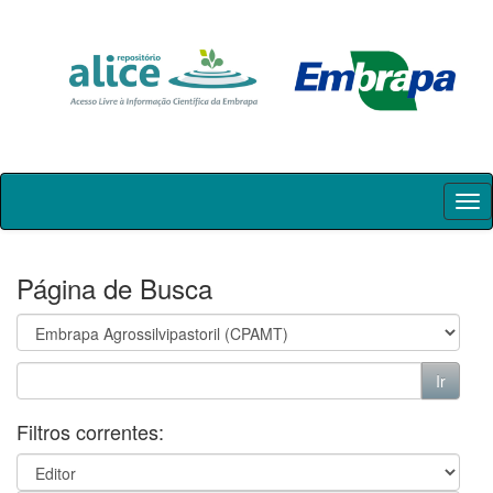
Skip
navigation
Página de Busca
Filtros correntes: