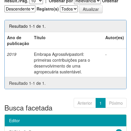
Result./Pág.
|
Ordenar por
Ordenar
Registro(s)
Resultado 1-1 de 1.
Ano de
Título
Autor(es)
publicação
2019
Embrapa Agrossilvipastoril:
-
primeiras contribuições para o
desenvolvimento de uma
agropecuária sustentável.
Resultado 1-1 de 1.
Anterior
1
Póximo
Busca facetada
Editor