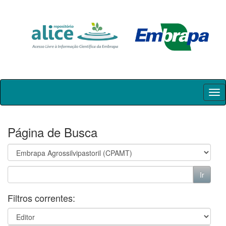
Skip
navigation
Página de Busca
Filtros correntes: