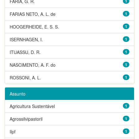
FARIA, G. R.
1
FARIAS NETO, A. L. de
1
HOOGERHEIDE, E. S. S.
1
ISERNHAGEN, I.
1
ITUASSU, D. R.
1
NASCIMENTO, A. F. do
1
ROSSONI, A. L.
1
Assunto
Agricultura Sustentável
1
Agrossilvipastoril
1
Ilpf
1