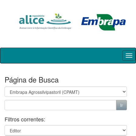
Skip
navigation
Página de Busca
Filtros correntes: