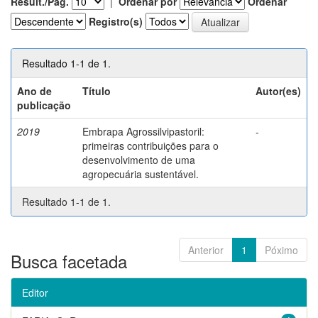
Result./Pág.
|
Ordenar por
Ordenar
Registro(s)
Resultado 1-1 de 1.
Ano de
Título
Autor(es)
publicação
2019
Embrapa Agrossilvipastoril:
-
primeiras contribuições para o
desenvolvimento de uma
agropecuária sustentável.
Resultado 1-1 de 1.
Anterior
1
Póximo
Busca facetada
Editor