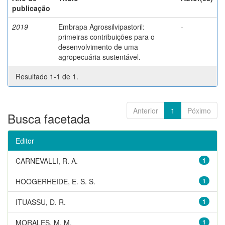
publicação
2019
Embrapa Agrossilvipastoril:
-
primeiras contribuições para o
desenvolvimento de uma
agropecuária sustentável.
Resultado 1-1 de 1.
Anterior
1
Póximo
Busca facetada
Editor
CARNEVALLI, R. A.
1
HOOGERHEIDE, E. S. S.
1
ITUASSU, D. R.
1
MORALES, M. M.
1