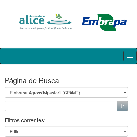
Skip
navigation
Página de Busca
Filtros correntes: