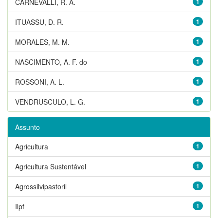
CARNEVALLI, R. A.
1
ITUASSU, D. R.
1
MORALES, M. M.
1
NASCIMENTO, A. F. do
1
ROSSONI, A. L.
1
VENDRUSCULO, L. G.
1
Assunto
Agricultura
1
Agricultura Sustentável
1
Agrossilvipastoril
1
Ilpf
1