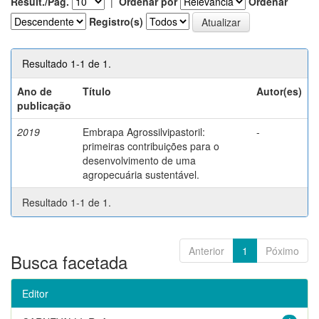
Result./Pág.
|
Ordenar por
Ordenar
Registro(s)
Resultado 1-1 de 1.
Ano de
Título
Autor(es)
publicação
2019
Embrapa Agrossilvipastoril:
-
primeiras contribuições para o
desenvolvimento de uma
agropecuária sustentável.
Resultado 1-1 de 1.
Anterior
1
Póximo
Busca facetada
Editor