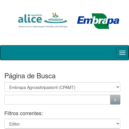
Skip
navigation
Página de Busca
Filtros correntes: