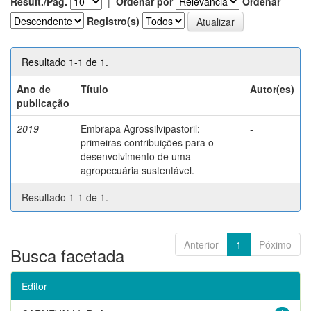
Result./Pág.
|
Ordenar por
Ordenar
Registro(s)
Resultado 1-1 de 1.
Ano de
Título
Autor(es)
publicação
2019
Embrapa Agrossilvipastoril:
-
primeiras contribuições para o
desenvolvimento de uma
agropecuária sustentável.
Resultado 1-1 de 1.
Anterior
1
Póximo
Busca facetada
Editor