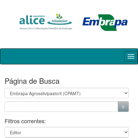
Skip
navigation
Página de Busca
Filtros correntes: