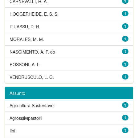
CARNEVALLI, R. A.
1
HOOGERHEIDE, E. S. S.
1
ITUASSU, D. R.
1
MORALES, M. M.
1
NASCIMENTO, A. F. do
1
ROSSONI, A. L.
1
VENDRUSCULO, L. G.
1
Assunto
Agricultura Sustentável
1
Agrossilvipastoril
1
Ilpf
1