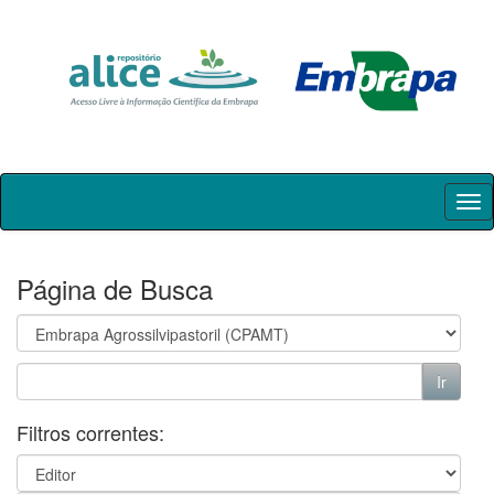
Skip
navigation
Página de Busca
Filtros correntes: