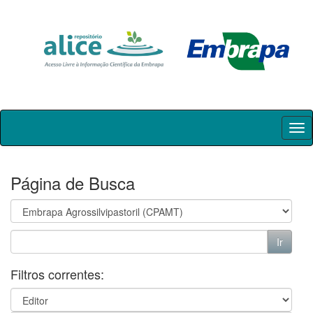
Skip
navigation
Página de Busca
Filtros correntes: