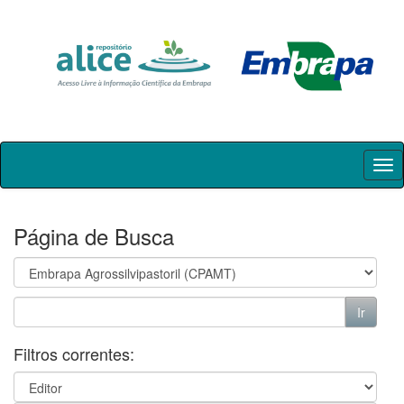
Skip
navigation
Página de Busca
Filtros correntes: