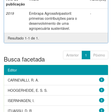
publicação
2019
Embrapa Agrossilvipastoril:
-
primeiras contribuições para o
desenvolvimento de uma
agropecuária sustentável.
Resultado 1-1 de 1.
Anterior
1
Póximo
Busca facetada
Editor
CARNEVALLI, R. A.
1
HOOGERHEIDE, E. S. S.
1
ISERNHAGEN, I.
1
ITUASSU, D. R.
1