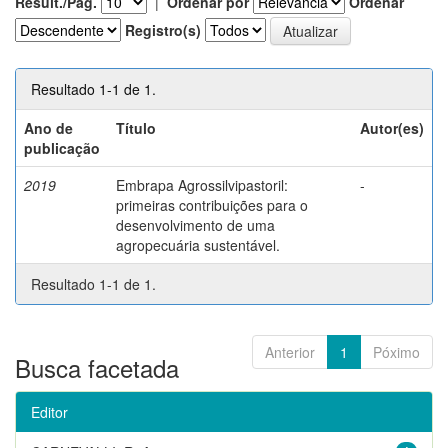
Result./Pág.
|
Ordenar por
Ordenar
Registro(s)
Resultado 1-1 de 1.
Ano de
Título
Autor(es)
publicação
2019
Embrapa Agrossilvipastoril:
-
primeiras contribuições para o
desenvolvimento de uma
agropecuária sustentável.
Resultado 1-1 de 1.
Anterior
1
Póximo
Busca facetada
Editor