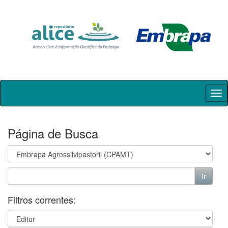
Skip
navigation
Página de Busca
Filtros correntes: