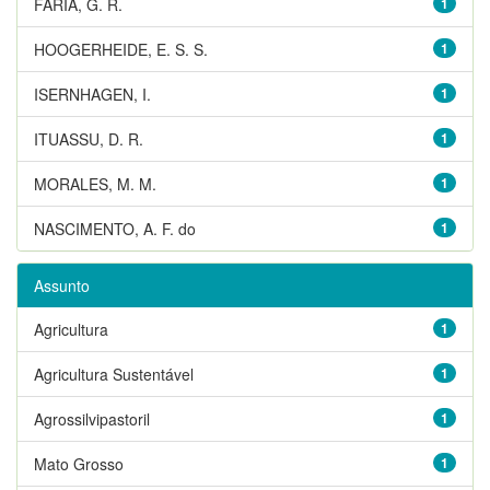
FARIA, G. R.
1
HOOGERHEIDE, E. S. S.
1
ISERNHAGEN, I.
1
ITUASSU, D. R.
1
MORALES, M. M.
1
NASCIMENTO, A. F. do
1
Assunto
Agricultura
1
Agricultura Sustentável
1
Agrossilvipastoril
1
Mato Grosso
1