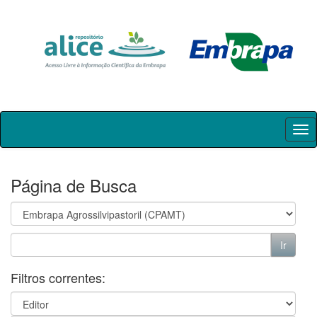
Skip
navigation
Página de Busca
Filtros correntes: