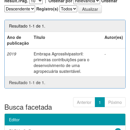
Result./Pág.
|
Ordenar por
Ordenar
Registro(s)
Resultado 1-1 de 1.
Ano de
Título
Autor(es)
publicação
2019
Embrapa Agrossilvipastoril:
-
primeiras contribuições para o
desenvolvimento de uma
agropecuária sustentável.
Resultado 1-1 de 1.
Anterior
1
Póximo
Busca facetada
Editor